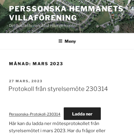
Hoppa
PERSSONSKA HEMMANETS
till
VILLAFÖRENING
innehåll
Det bästaste området i Bergeforsen
Meny
MÅNAD:
MARS 2023
PUBLICERAT
27 MARS, 2023
Protokoll från styrelsemöte 230314
Ladda ner
Perssonska-Protokoll-230314
Här kan du ladda ner mötesprotokollet från
styrelsemötet i mars 2023. Har du frågor eller