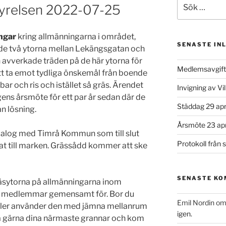
Sök
tyrelsen 2022-07-25
efter:
ingar
kring allmänningarna i området,
SENASTE IN
 de två ytorna mellan Lekängsgatan och
avverkade träden på de här ytorna för
Medlemsavgif
ått ta emot tydliga önskemål från boende
bar och ris och istället så gräs. Ärendet
Invigning av V
gens årsmöte för ett par år sedan där de
Städdag 29 apr
n lösning.
Årsmöte 23 apr
 dialog med Timrå Kommun som till slut
Protokoll från
at till marken. Grässådd kommer att ske
SENASTE K
räsytorna på allmänningarna inom
vi medlemmar gemensamt för. Bor du
Emil Nordin
o
eller använder den med jämna mellanrum
igen.
ta gärna dina närmaste grannar och kom