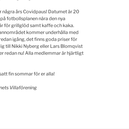
ter några års Covidpaus! Datumet är 20
å fotbollsplanen nära den nya
 för grillglöd samt kaffe och kaka.
grannområdet kommer underhålla med
redan igång, det finns goda priser för
ig till Nikki Nyberg eller Lars Blomqvist
er redan nu! Alla medlemmar är hjärtligt
tt fin sommar för er alla!
ets Villaförening