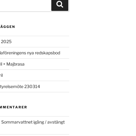
Sök
LÄGGEN
t 2025
illaföreningens nya redskapsbod
il + Majbrasa
il
 styrelsemöte 230314
OMMENTARER
m
Sommarvattnet igång / avstängt