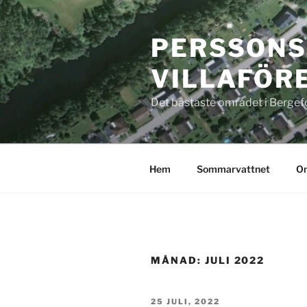
Hoppa
till
PERSSON
innehåll
VILLAFÖR
Det bästaste området i Bergef
Hem
Sommarvattnet
Om
MÅNAD:
JULI 2022
PUBLICERAT
25 JULI, 2022