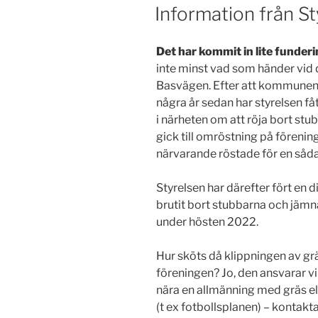
Information från S
Det har kommit in lite funder
inte minst vad som händer vid
Basvägen. Efter att kommunen 
några år sedan har styrelsen f
i närheten om att röja bort stub
gick till omröstning på förenin
närvarande röstade för en såda
Styrelsen har därefter fört en
brutit bort stubbarna och jämn
under hösten 2022.
Hur sköts då klippningen av g
föreningen? Jo, den ansvarar 
nära en allmänning med gräs 
(t ex fotbollsplanen) – kontak