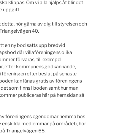
a klippas. Om vi alla hjälps åt blir det
 uppgift.
 detta, hör gärna av dig till styrelsen och
Triangelvägen 40.
tt en ny bod satts upp bredvid
kapsbod där villaföreningens olika
mmer förvaras, till exempel
har, efter kommunens godkännande,
i föreningen efter beslut på senaste
 boden kan lånas gratis av föreningens
det som finns i boden samt hur man
 kommer publiceras här på hemsidan så
a av föreningens egendomar hemma hos
 av enskilda medlemmar på området), hör
g på Triangelvägen 65.