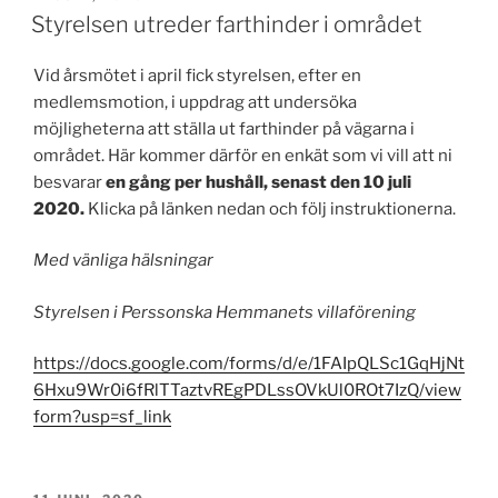
Styrelsen utreder farthinder i området
Vid årsmötet i april fick styrelsen, efter en
medlemsmotion, i uppdrag att undersöka
möjligheterna att ställa ut farthinder på vägarna i
området. Här kommer därför en enkät som vi vill att ni
besvarar
en gång per hushåll, senast den 10 juli
2020.
Klicka på länken nedan och följ instruktionerna.
Med vänliga hälsningar
Styrelsen i Perssonska Hemmanets villaförening
https://docs.google.com/forms/d/e/1FAIpQLSc1GqHjNt
6Hxu9Wr0i6fRlTTaztvREgPDLssOVkUl0ROt7IzQ/view
form?usp=sf_link
PUBLICERAT