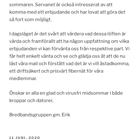
sommaren. Servanet är också intresserat av att
komma med ett erbjudande och har lovat att göra det
så fort som möjligt.
I dagsläget är det svårt att värdera vad dessa löften är
värda och framförallt att ha någon uppfattning om vilka
erbjudanden vi kan förvänta oss från respektive part. Vi
får helt enkelt vänta och se och glädja oss åt att de nu
läst våra mail och förstått vad det är vi vill åstadkomma,
ett driftsäkert och prisvärt fibernät för våra
medlemmar.
Önskar er alla en glad och virusfri midsommar i både
kroppar och datorer,
Bredbandsgruppen gm. Erik
PUBLICERAT
11 JUNI, 2020