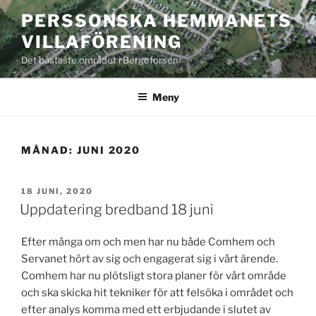
Hoppa
PERSSONSKA HEMMANETS
till
VILLAFÖRENING
innehåll
Det bästaste området i Bergeforsen
Meny
MÅNAD:
JUNI 2020
PUBLICERAT
18 JUNI, 2020
Uppdatering bredband 18 juni
Efter många om och men har nu både Comhem och
Servanet hört av sig och engagerat sig i vårt ärende.
Comhem har nu plötsligt stora planer för vårt område
och ska skicka hit tekniker för att felsöka i området och
efter analys komma med ett erbjudande i slutet av