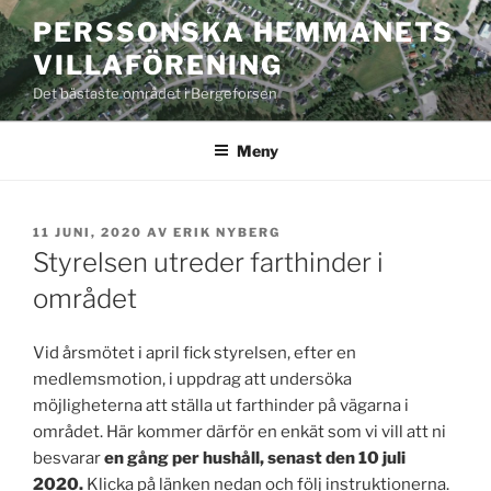
Hoppa
PERSSONSKA HEMMANETS
till
VILLAFÖRENING
innehåll
Det bästaste området i Bergeforsen
Meny
PUBLICERAT
11 JUNI, 2020
AV
ERIK NYBERG
Styrelsen utreder farthinder i
området
Vid årsmötet i april fick styrelsen, efter en
medlemsmotion, i uppdrag att undersöka
möjligheterna att ställa ut farthinder på vägarna i
området. Här kommer därför en enkät som vi vill att ni
besvarar
en gång per hushåll, senast den 10 juli
2020.
Klicka på länken nedan och följ instruktionerna.