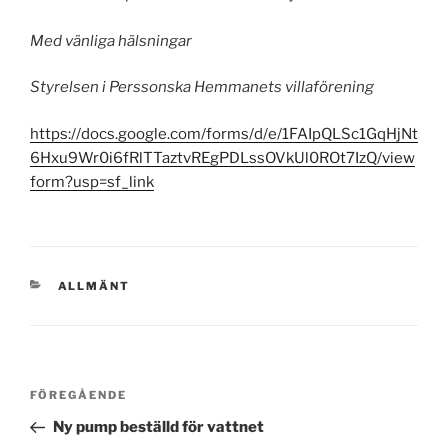
Med vänliga hälsningar
Styrelsen i Perssonska Hemmanets villaförening
https://docs.google.com/forms/d/e/1FAIpQLSc1GqHjNt
6Hxu9Wr0i6fRlTTaztvREgPDLssOVkUl0ROt7IzQ/view
form?usp=sf_link
KATEGORIER
ALLMÄNT
Inläggsnavigering
Föregående
FÖREGÅENDE
inlägg
Ny pump beställd för vattnet