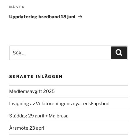
Nästa
NÄSTA
inlägg
Uppdatering bredband 18 juni
Sök
Sök
efter:
SENASTE INLÄGGEN
Medlemsavgift 2025
Invigning av Villaföreningens nya redskapsbod
Städdag 29 april + Majbrasa
Årsmöte 23 april