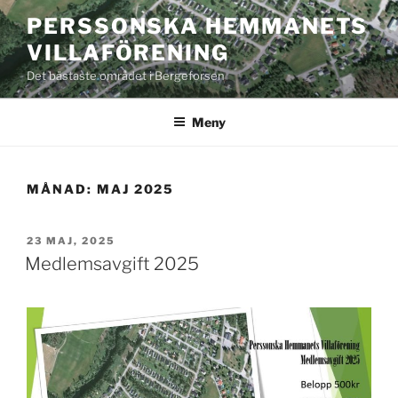
Hoppa
PERSSONSKA HEMMANETS
till
VILLAFÖRENING
innehåll
Det bästaste området i Bergeforsen
Meny
MÅNAD:
MAJ 2025
PUBLICERAT
23 MAJ, 2025
Medlemsavgift 2025