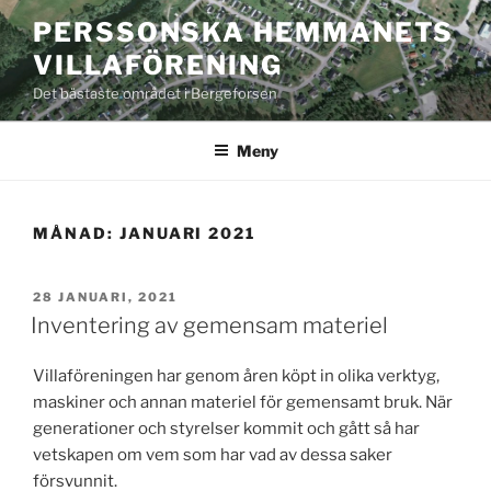
Hoppa
PERSSONSKA HEMMANETS
till
VILLAFÖRENING
innehåll
Det bästaste området i Bergeforsen
Meny
MÅNAD:
JANUARI 2021
PUBLICERAT
28 JANUARI, 2021
Inventering av gemensam materiel
Villaföreningen har genom åren köpt in olika verktyg,
maskiner och annan materiel för gemensamt bruk. När
generationer och styrelser kommit och gått så har
vetskapen om vem som har vad av dessa saker
försvunnit.