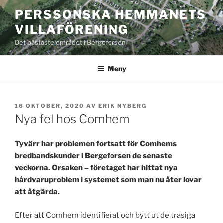
Hoppa
PERSSONSKA HEMMANETS
till
VILLAFÖRENING
innehåll
Det bästaste området i Bergeforsen
Meny
PUBLICERAT
16 OKTOBER, 2020
AV
ERIK NYBERG
Nya fel hos Comhem
Tyvärr har problemen fortsatt för Comhems
bredbandskunder i Bergeforsen de senaste
veckorna. Orsaken – företaget har hittat nya
hårdvaruproblem i systemet som man nu åter lovar
att åtgärda.
Efter att Comhem identifierat och bytt ut de trasiga