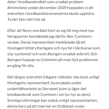
delar i bredbandsnätet som orsakat problem
åtminstone sedan december 2019 hoppades vi att
avbrotten i bredbandsleveranserna skulle upphöra.
Tyvärr blev det inte så.
Efter att flera i området hört av sig till mig med nya
felrapporter kontaktade jag därför åter Comhem i
veckan. Deras representant meddelade då att
företaget hittat ytterligare och nya fel i hårdvaran som
styr systemet och som återigen orsakat avbrott. Och
återigen hoppas nu Comhem att man löst problemen
en gång för alla.
Det längre avbrottet tidigare i oktober ska dock, enligt
företagets representant, ha orsakats under
underhållsarbete av Servanet (som ju äger det
bredbandsnät som Comhem i sin tur hyr av dem).
Somliga störningar kan också, enligt representanten,
delvis bero på att man har en föråldrad router.