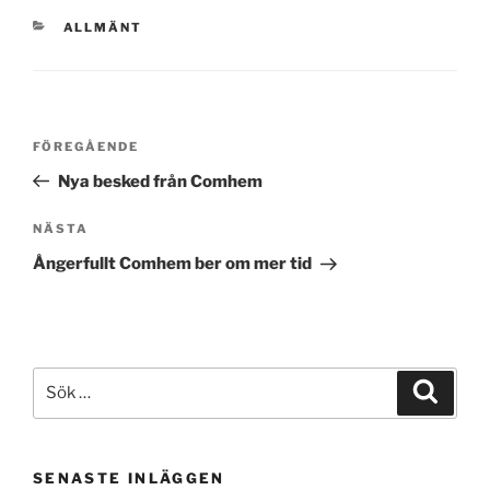
KATEGORIER
ALLMÄNT
Inläggsnavigering
Föregående
FÖREGÅENDE
inlägg
Nya besked från Comhem
Nästa
NÄSTA
inlägg
Ångerfullt Comhem ber om mer tid
Sök
Sök
efter:
SENASTE INLÄGGEN