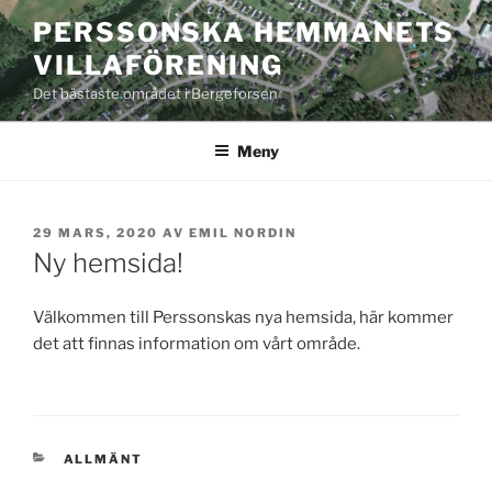
Hoppa
PERSSONSKA HEMMANETS
till
VILLAFÖRENING
innehåll
Det bästaste området i Bergeforsen
Meny
PUBLICERAT
29 MARS, 2020
AV
EMIL NORDIN
Ny hemsida!
Välkommen till Perssonskas nya hemsida, här kommer
det att finnas information om vårt område.
KATEGORIER
ALLMÄNT