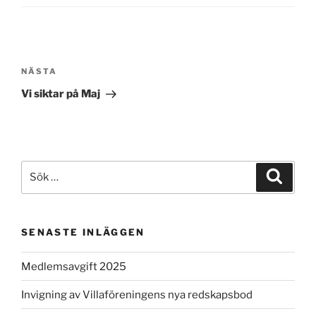
Inläggsnavigering
Nästa
NÄSTA
inlägg
Vi siktar på Maj
Sök
Sök
efter:
SENASTE INLÄGGEN
Medlemsavgift 2025
Invigning av Villaföreningens nya redskapsbod